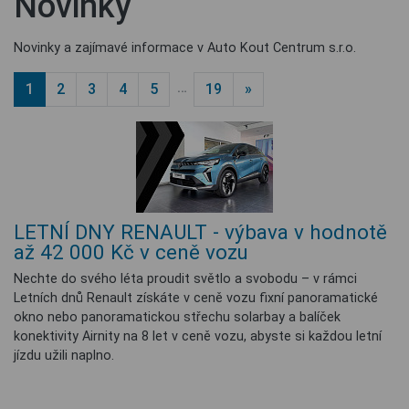
Novinky
Novinky a zajímavé informace v Auto Kout Centrum s.r.o.
…
1
2
3
4
5
19
»
LETNÍ DNY RENAULT - výbava v hodnotě
až 42 000 Kč v ceně vozu
Nechte do svého léta proudit světlo a svobodu – v rámci
Letních dnů Renault získáte v ceně vozu fixní panoramatické
okno nebo panoramatickou střechu solarbay a balíček
konektivity Airnity na 8 let v ceně vozu, abyste si každou letní
jízdu užili naplno.​