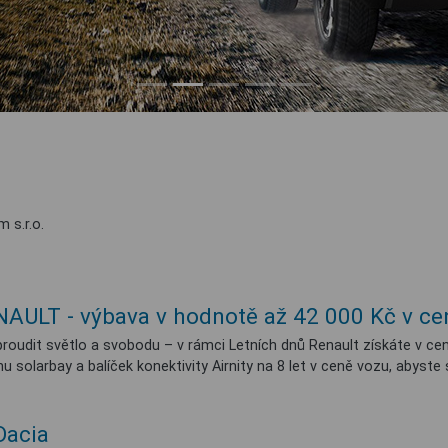
 s.r.o.
AULT - výbava v hodnotě až 42 000 Kč v ce
roudit světlo a svobodu – v rámci Letních dnů Renault získáte v c
solarbay a balíček konektivity Airnity na 8 let v ceně vozu, abyste si 
Dacia