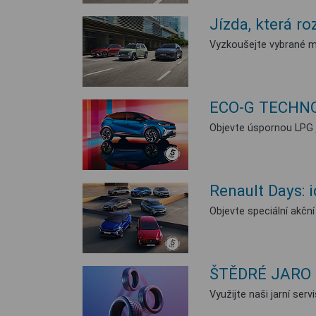
Jízda, která r
Vyzkoušejte vybrané mo
ECO-G TECHN
Objevte úspornou LPG j
Renault Days: i
Objevte speciální akčn
ŠTĚDRÉ JARO 
Využijte naši jarní se