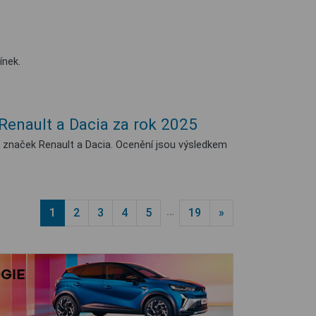
ínek.
Renault a Dacia za rok 2025
značek Renault a Dacia. Ocenění jsou výsledkem
…
1
2
3
4
5
19
»