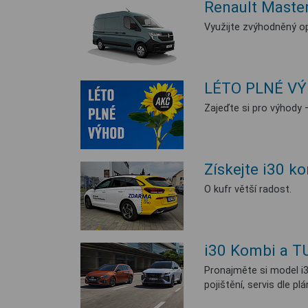
Renault Master
Využijte zvýhodněný op
LÉTO PLNÉ V
Zajeďte si pro výhody –
Získejte i30 k
O kufr větší radost.
i30 Kombi a TU
Pronajměte si model i
pojištění, servis dle pl