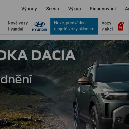
Výhody
Servis
Výkup
Financování
A
Nové, předváděcí
Nové vozy
Vozy
a ojeté vozy skladem
Hyundai
v akci