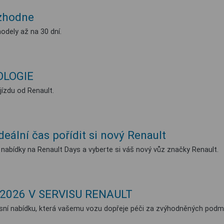
ozhodne
dely až na 30 dní.
OLOGIE
ízdu od Renault.
deální čas pořídit si nový Renault
í nabídky na Renault Days a vyberte si váš nový vůz značky Renault.
2026 V SERVISU RENAULT
rvisní nabídku, která vašemu vozu dopřeje péči za zvýhodněných podm