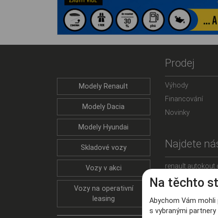
Prodej
Výhody
Modely Renault
Financování
Modely Dacia
Novinky
Modely Hyundai
Najdete nás
Skladové vozy
renault.autokout.
Vozy v akci
Na těchto s
dacia.autokout.c
Vozy na operativní
autokout.hyundai
leasing
Abychom Vám mohli p
s vybranými partnery