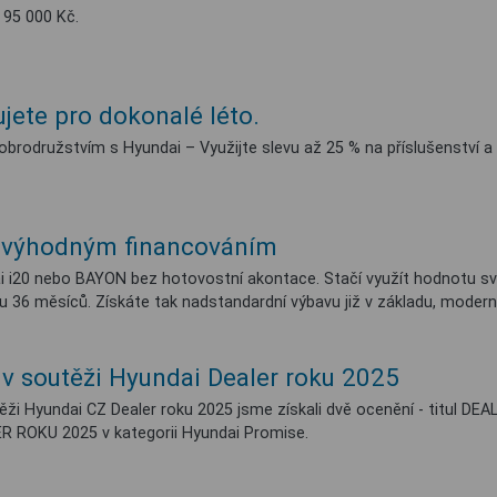
 95 000 Kč.
ujete pro dokonalé léto.
obrodružstvím s Hyundai – Využijte slevu až 25 % na příslušenství a 
 výhodným financováním
i i20 nebo BAYON bez hotovostní akontace. Stačí využít hodnotu své
 36 měsíců. Získáte tak nadstandardní výbavu již v základu, moderní 
 v soutěži Hyundai Dealer roku 2025
ěži Hyundai CZ Dealer roku 2025 jsme získali dvě ocenění - titul DEA
ER ROKU 2025 v kategorii Hyundai Promise.