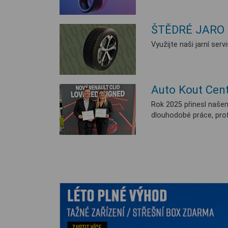
ŠTĚDRÉ JARO 
Využijte naši jarní se
Auto Kout Cent
Rok 2025 přinesl naše
dlouhodobé práce, prof