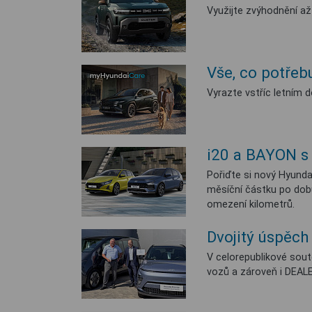
Využijte zvýhodnění až
Vše, co potřeb
Vyrazte vstříc letním d
i20 a BAYON s
Pořiďte si nový Hyunda
měsíční částku po dobu
omezení kilometrů.
Dvojitý úspěch
V celorepublikové sout
vozů a zároveň i DEAL