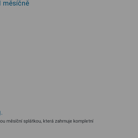
PH měsíčně
.
u měsíční splátkou, která zahrnuje kompletní