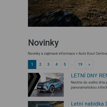
Novinky
Novinky a zajímavé informace v Auto Kout Centrum
…
1
2
3
4
5
19
»
LETNÍ DNY REN
Nechte do svého léta p
panoramatickou střechu 
Letní nabídka 