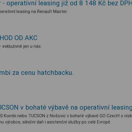
 - operativní leasing již od 8 148 Kč bez D
erativní leasing na Renault Master.
ÝHOD OD AKC
 exkluzivně jen u nás.
ombi za cenu hatchbacku.
CSON v bohaté výbavě na operativní leasing
30 Kombi nebo TUCSON z Nošovic v bohaté výbavě GO Czech! s nízko
ánu výrobce, silniční daň i asistenční služby po celé Evropě.