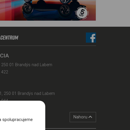
CIA
 250 01 Brandýs nad Labem
 422
01, 250 01 Brandýs nad Labem
 944
kty
Nahoru
a spolupracujeme