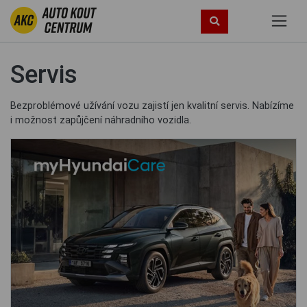
Servis
Bezproblémové užívání vozu zajistí jen kvalitní servis. Nabízíme
i možnost zapůjčení náhradního vozidla.