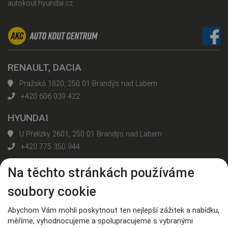
autokout.hyundai.cz
RENAULT, DACIA
Pražská 1820, 250 01 Brandýs nad Labem
+420 606 039 422
HYUNDAI
U Přelízky 2601, 250 01 Brandýs nad Labem
+420 775 350 944
Na těchto stránkách používáme
Všechny kontakty
soubory cookie
Nahoru
Abychom Vám mohli poskytnout ten nejlepší zážitek a nabídku,
měříme, vyhodnocujeme a spolupracujeme s vybranými
© AUTO KOUT CENTRUM, spol. s r. o.