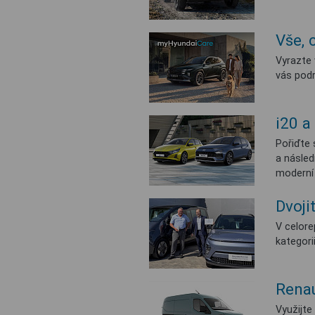
Vše, 
Vyrazte 
vás podr
i20 
Pořiďte 
a násled
moderní 
Dvoji
V celore
kategori
Renau
Využijte