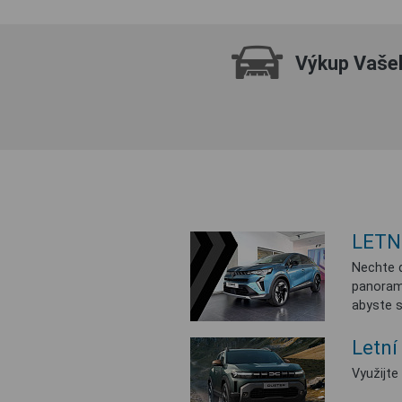
Výkup Vaše
LETNÍ
Nechte d
panorama
abyste si
Letní
Využijte