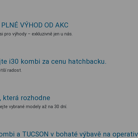
 PLNÉ VÝHOD OD AKC
si pro výhody – exkluzivně jen u nás.
jte i30 kombi za cenu hatchbacku.
ětší radost.
, která rozhodne
jte vybrané modely až na 30 dní.
ombi a TUCSON v bohaté výbavě na operativn