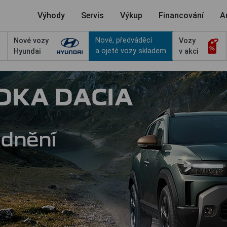
Výhody
Servis
Výkup
Financování
A
Nové, předváděcí
Nové vozy
Vozy
a ojeté vozy skladem
Hyundai
v akci