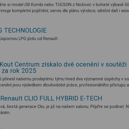
ěte si model i30 Kombi nebo TUCSON z Nošovic v bohaté výbavě GO 
hrnuje kompletní pojištění, servis dle plánu výrobce, silniční daň i as
G TECHNOLOGIE
úspornou LPG jízdu od Renault.
Kout Centrum získalo dvě ocenění v soutěži 
 za rok 2025
5 přinesl našemu prodejnímu týmu hned dva významné úspěchy v sou
cenění jsou výsledkem dlouhodobé práce, profesionálního přístupu a
 Renault CLIO FULL HYBRID E-TECH
vá, šestá generace Clio, je již na našem salonu. Přijďte se podívat. N
váním.