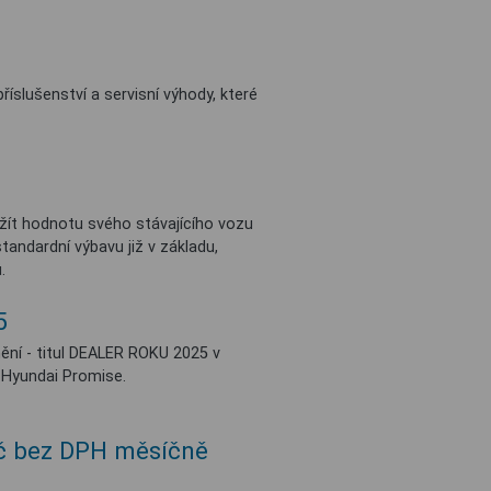
íslušenství a servisní výhody, které
žít hodnotu svého stávajícího vozu
tandardní výbavu již v základu,
.
5
ění - titul DEALER ROKU 2025 v
i Hyundai Promise.
 Kč bez DPH měsíčně