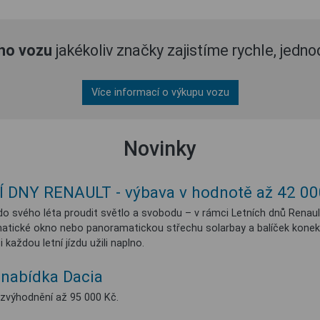
ho vozu
jakékoliv značky zajistíme rychle, jedn
Více informací o výkupu vozu
Novinky
 DNY RENAULT - výbava v hodnotě až 42 00
o svého léta proudit světlo a svobodu – v rámci Letních dnů Renault
tické okno nebo panoramatickou střechu solarbay a balíček konektiv
 každou letní jízdu užili naplno.​
 nabídka Dacia
 zvýhodnění až 95 000 Kč.