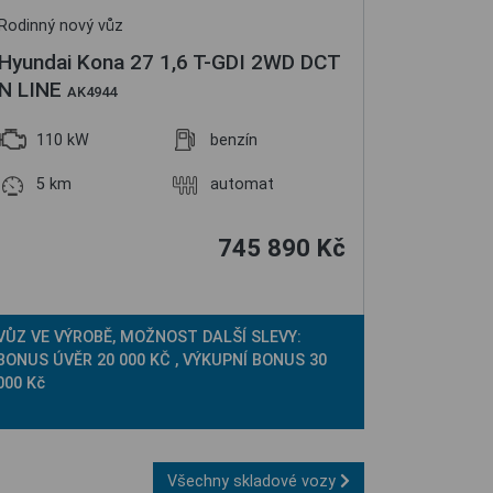
Rodinný nový vůz
Hyundai Kona 27 1,6 T-GDI 2WD DCT
N LINE
AK4944
110 kW
benzín
5 km
automat
745 890 Kč
VŮZ VE VÝROBĚ, MOŽNOST DALŠÍ SLEVY:
BONUS ÚVĚR 20 000 KČ , VÝKUPNÍ BONUS 30
000 Kč
Všechny skladové vozy