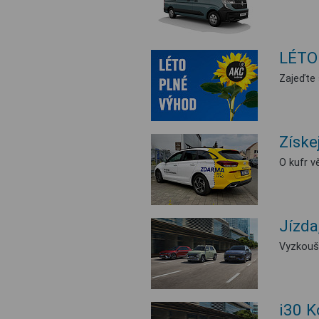
LÉTO
Zajeďte 
Získe
O kufr v
Jízda
Vyzkouše
i30 K