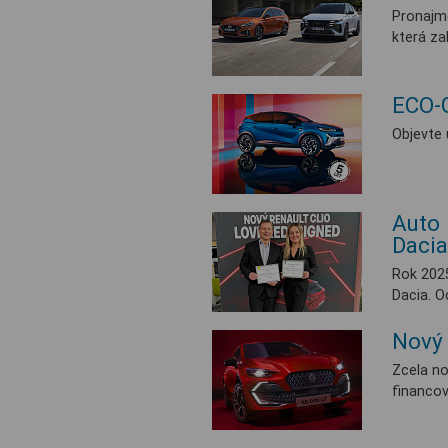
Pronajm
která za
ECO-
Objevte 
Auto 
Dacia
Rok 202
Dacia. O
Nový
Zcela no
financo