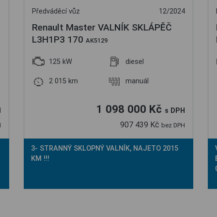
Předváděcí vůz
12/2024
Renault Master VALNÍK SKLÁPĚČ
L3H1P3 170
AK5129
125 kW
diesel
2 015 km
manuál
1 098 000 Kč
H
s DPH
907 439 Kč
H
bez DPH
3- STRANNÝ SKLOPNÝ VALNÍK, NAJETO 2015
KM !!!