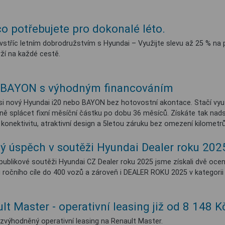
co potřebujete pro dokonalé léto.
vstříc letním dobrodružstvím s Hyundai – Využijte slevu až 25 % na př
ží na každé cestě.
a BAYON s výhodným financováním
si nový Hyundai i20 nebo BAYON bez hotovostní akontace. Stačí vyu
ně splácet fixní měsíční částku po dobu 36 měsíců. Získáte tak nads
konektivitu, atraktivní design a 5letou záruku bez omezení kilometrů
tý úspěch v soutěži Hyundai Dealer roku 202
publikové soutěži Hyundai CZ Dealer roku 2025 jsme získali dvě ocen
i ročního cíle do 400 vozů a zároveň i DEALER ROKU 2025 v kategori
lt Master - operativní leasing již od 8 148
 zvýhodněný operativní leasing na Renault Master.