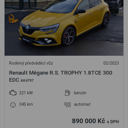
Rodinný předváděcí vůz
02/2023
Renault Mégane R.S. TROPHY 1.8TCE 300
EDC
AK4797
221 kW
benzín
345 km
automat
890 000 Kč
s DPH