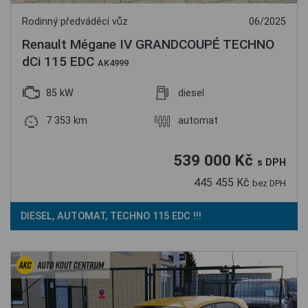
Rodinný předváděcí vůz
06/2025
Renault Mégane IV GRANDCOUPÉ TECHNO
dCi 115 EDC
AK4999
85 kW
diesel
7 353 km
automat
539 000 Kč
s DPH
445 455 Kč
bez DPH
DIESEL, AUTOMAT, TECHNO 115 EDC !!!