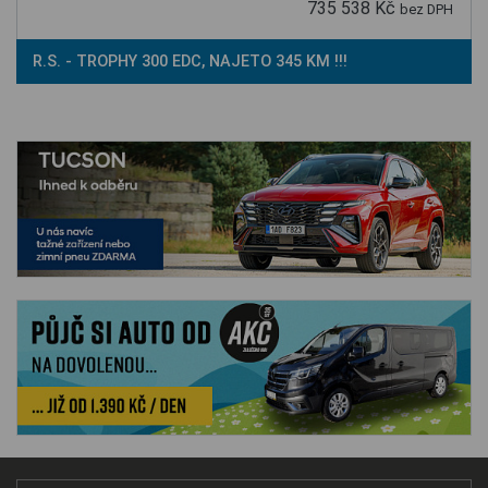
735 538 Kč
bez DPH
R.S. - TROPHY 300 EDC, NAJETO 345 KM !!!