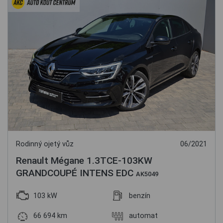
Rodinný ojetý vůz
06/2021
Renault Mégane 1.3TCE-103KW
GRANDCOUPÉ INTENS EDC
AK5049
103 kW
benzín
66 694 km
automat