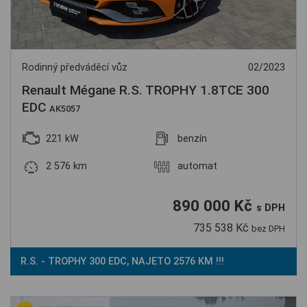
Rodinný předváděcí vůz
02/2023
Renault Mégane R.S. TROPHY 1.8TCE 300
EDC
AK5057
221 kW
benzín
2 576 km
automat
890 000 Kč
s DPH
735 538 Kč
bez DPH
R.S. - TROPHY 300 EDC, NAJETO 2576 KM !!!