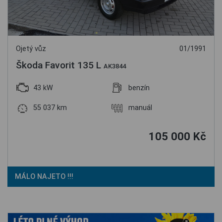
Ojetý vůz
01/1991
Škoda Favorit 135 L
AK3844
43 kW
benzín
55 037 km
manuál
105 000 Kč
MÁLO NAJETO !!!