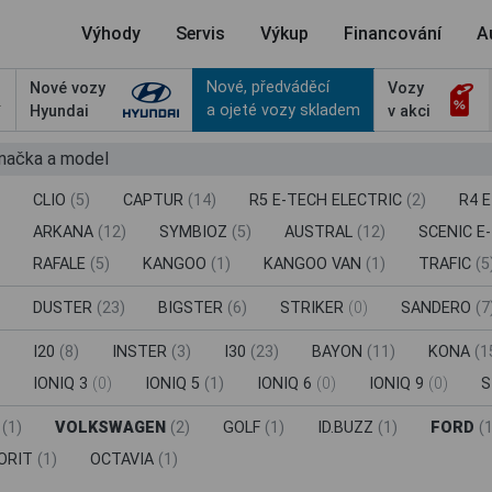
Výhody
Servis
Výkup
Financování
A
Nové, předváděcí
Nové vozy
Vozy
a ojeté vozy skladem
Hyundai
v akci
značka a model
CLIO
(5)
CAPTUR
(14)
R5 E-TECH ELECTRIC
(2)
R4 
ARKANA
(12)
SYMBIOZ
(5)
AUSTRAL
(12)
SCENIC E
RAFALE
(5)
KANGOO
(1)
KANGOO VAN
(1)
TRAFIC
(5
DUSTER
(23)
BIGSTER
(6)
STRIKER
(0)
SANDERO
(7
I20
(8)
INSTER
(3)
I30
(23)
BAYON
(11)
KONA
(1
IONIQ 3
(0)
IONIQ 5
(1)
IONIQ 6
(0)
IONIQ 9
(0)
S
8
(1)
VOLKSWAGEN
(2)
GOLF
(1)
ID.BUZZ
(1)
FORD
(1
ORIT
(1)
OCTAVIA
(1)