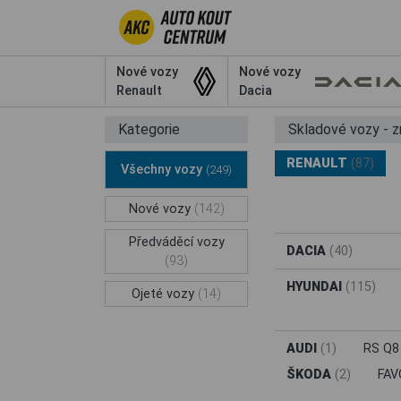
Nové vozy
Nové vozy
Renault
Dacia
Kategorie
Skladové vozy - 
RENAULT
(87)
Všechny vozy
(249)
Nové vozy
(142)
Předváděcí vozy
DACIA
(40)
(93)
HYUNDAI
(115)
Ojeté vozy
(14)
AUDI
(1)
RS Q
ŠKODA
(2)
FAV