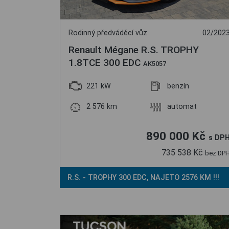
Rodinný předváděcí vůz
02/202
Renault Mégane R.S. TROPHY
1.8TCE 300 EDC
AK5057
221 kW
benzín
2 576 km
automat
890 000 Kč
s DP
735 538 Kč
bez DP
R.S. - TROPHY 300 EDC, NAJETO 2576 KM !!!