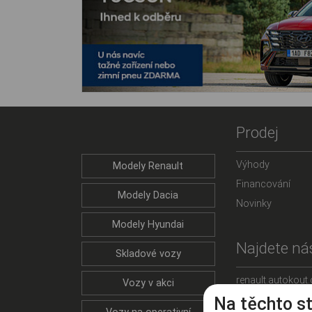
Prodej
Výhody
Modely Renault
Financování
Modely Dacia
Novinky
Modely Hyundai
Najdete nás
Skladové vozy
renault.autokout.
Vozy v akci
Na těchto s
dacia.autokout.c