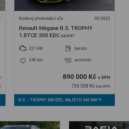
3
Rodinný předváděcí vůz
02/2023
Renault Mégane R.S. TROPHY
1.8TCE 300 EDC
AK4797
221 kW
benzín
345 km
automat
890 000 Kč
H
s DPH
735 538 Kč
H
bez DPH
R.S. - TROPHY 300 EDC, NAJETO 345 KM !!!