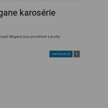
ane karosérie
enault Mégane jsou prověřené a prošly
Hatchback (2)
X