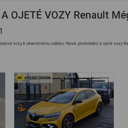
A OJETÉ VOZY Renault Még
1
kladové vozy k okamžitému odběru. Nové, předváděcí a ojeté vozy R