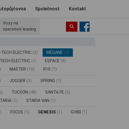
utopůjčovna
Společnost
Kontakt
Vozy na
operativní leasing
E-TECH ELECTRIC
(2)
MÉGANE
(4)
-TECH ELECTRIC
(0)
ESPACE
(8)
)
MASTER
(10)
R10
(1)
)
JOGGER
(3)
SPRING
(1)
5)
TUCSON
(48)
SANTA FE
(5)
TARIA
(0)
STARIA VAN
(1)
)
FOCUS
(1)
GENESIS
(1)
GV80
(1)