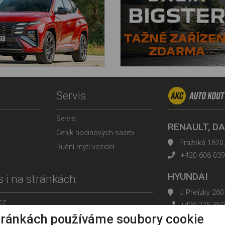
Servis
Servis
RENAULT, DA
Ceník hodinových sazeb
Pražská 1820,
Ruční mytí vozidel
+420 606 039
HYUNDAI
 i na stránkách:
U Přelízky 26
cz
+420 775 350
tránkách používáme soubory cookie
z