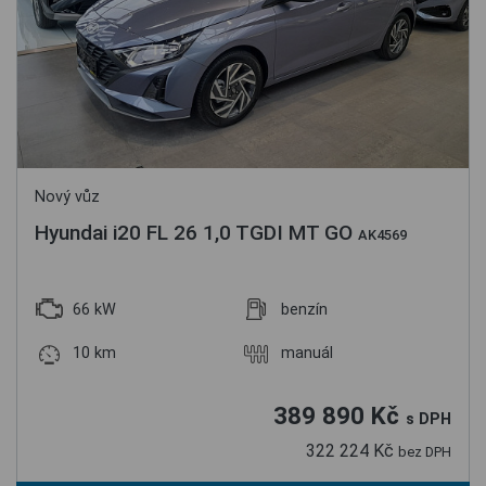
Nový vůz
Hyundai i20 FL 26 1,0 TGDI MT GO
AK4569
66 kW
benzín
10 km
manuál
389 890 Kč
s DPH
322 224 Kč
bez DPH