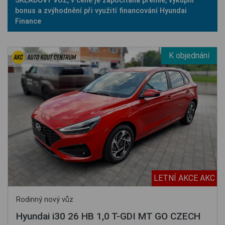
SKLADOVÝ VŮZ, v ceně je započítána prémie, výkupní
bonus a zvýhodnění při využití financování Hyundai
Finance
K objednání
LETNÍ AKCE AKC
Rodinný nový vůz
Hyundai i30 26 HB 1,0 T-GDI MT GO CZECH