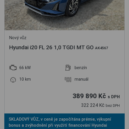
Nový vůz
Hyundai i20 FL 26 1,0 TGDI MT GO
AK4567
66 kW
benzín
10 km
manuál
389 890 Kč
s DPH
322 224 Kč
bez DPH
SKLADOVÝ VŮZ, v ceně je započítána prémie, výkupní
bonus a zvýhodnění při využití financování Hyundai