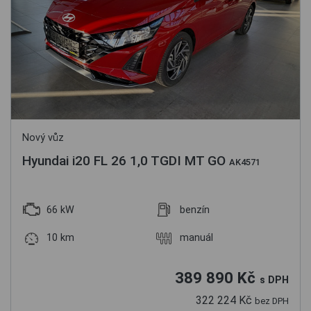
Nový vůz
Hyundai i20 FL 26 1,0 TGDI MT GO
AK4571
66 kW
benzín
10 km
manuál
389 890 Kč
s DPH
322 224 Kč
bez DPH