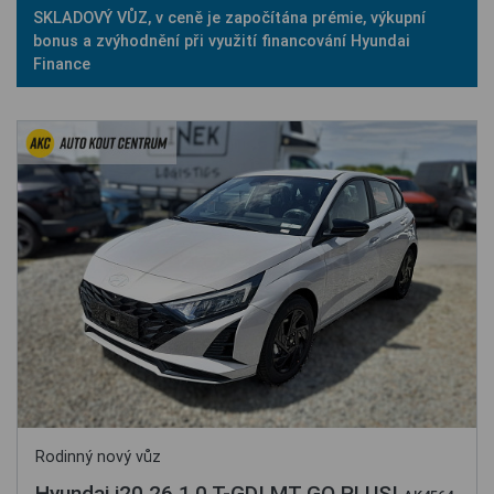
SKLADOVÝ VŮZ, v ceně je započítána prémie, výkupní
bonus a zvýhodnění při využití financování Hyundai
Finance
Rodinný nový vůz
Hyundai i20 26 1,0 T-GDI MT GO PLUS!