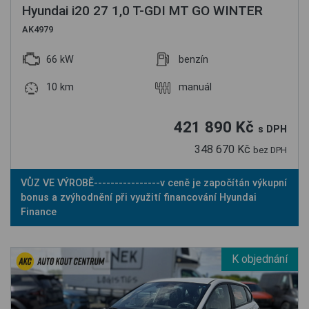
Hyundai i20 27 1,0 T-GDI MT GO WINTER
AK4979
66 kW
benzín
10 km
manuál
421 890 Kč
s DPH
348 670 Kč
bez DPH
VŮZ VE VÝROBĚ----------------v ceně je započítán výkupní
bonus a zvýhodnění při využití financování Hyundai
Finance
K objednání