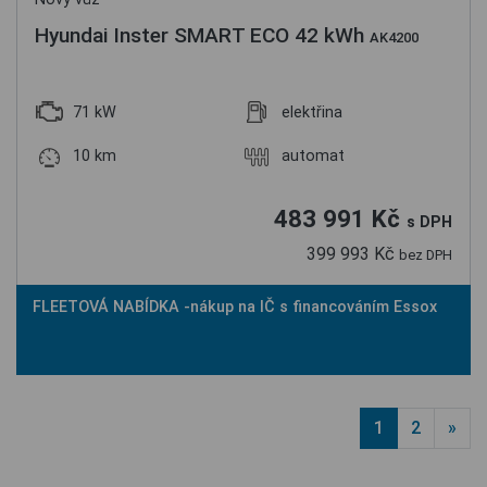
Hyundai Inster SMART ECO 42 kWh
AK4200
71 kW
elektřina
10 km
automat
483 991 Kč
s DPH
399 993 Kč
bez DPH
FLEETOVÁ NABÍDKA -nákup na IČ s financováním Essox
1
2
»