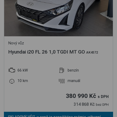
Nový vůz
Hyundai i20 FL 26 1,0 TGDI MT GO
AK4572
66 kW
benzín
10 km
manuál
380 990 Kč
s DPH
314 868 Kč
bez DPH