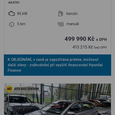
AK4761
85 kW
benzín
5 km
manuál
499 990 Kč
s DPH
413 215 Kč
bez DPH
K OBJEDNÁNÍ, v ceně je započítána prémie, možnost
další slevy - zvýhodnění při využití financování Hyundai
Finance