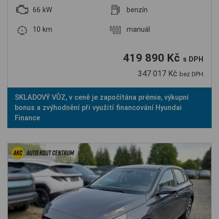
66 kW
benzín
10 km
manuál
419 890 Kč
s DPH
347 017 Kč
bez DPH
SKLADOVÝ VŮZ, v ceně je započítána prémie, výkupní
bonus a zvýhodnění při využití financování Hyundai
Finance