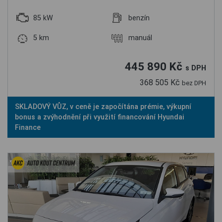
85 kW
benzín
5 km
manuál
445 890 Kč
s DPH
368 505 Kč
bez DPH
SKLADOVÝ VŮZ, v ceně je započítána prémie, výkupní
bonus a zvýhodnění při využití financování Hyundai
Finance