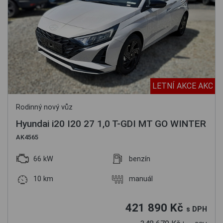
LETNÍ AKCE AKC
Rodinný nový vůz
Hyundai i20 I20 27 1,0 T-GDI MT GO WINTER
AK4565
66 kW
benzín
10 km
manuál
421 890 Kč
s DPH