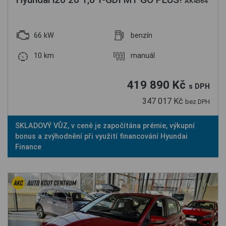
AK4564
66 kW
benzín
10 km
manuál
419 890 Kč
s DPH
347 017 Kč
bez DPH
SKLADOVÝ VŮZ, v ceně je započítána prémie, výkupní
bonus a zvýhodnění při využití financování Hyundai
Finance