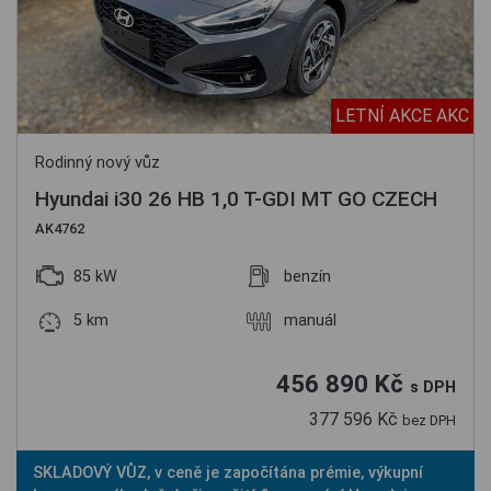
LETNÍ AKCE AKC
Rodinný nový vůz
Hyundai i30 26 HB 1,0 T-GDI MT GO CZECH
AK4762
85 kW
benzín
5 km
manuál
456 890 Kč
s DPH
377 596 Kč
bez DPH
SKLADOVÝ VŮZ, v ceně je započítána prémie, výkupní