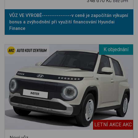
348 670 Kč
bez DPH
VŮZ VE VÝROBĚ----------------v ceně je započítán výkupní
bonus a zvýhodnění při využití financování Hyundai
Finance
K objednání
LETNÍ AKCE AKC
Nový vůz