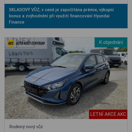
SKLADOVÝ VŮZ, v ceně je započítána prémie, výkupní
bonus a zvýhodnění při využití financování Hyundai
Finance
K objednání
LETNÍ AKCE AKC
Rodinný nový vůz