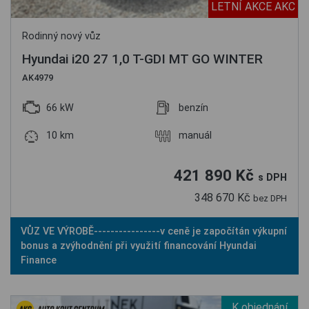
LETNÍ AKCE AKC
Rodinný nový vůz
Hyundai i20 27 1,0 T-GDI MT GO WINTER
AK4979
66 kW
benzín
10 km
manuál
421 890 Kč
s DPH
348 670 Kč
bez DPH
VŮZ VE VÝROBĚ----------------v ceně je započítán výkupní
bonus a zvýhodnění při využití financování Hyundai
Finance
K objednání