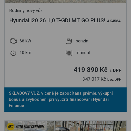
Rodinný nový vůz
Hyundai i20 26 1,0 T-GDI MT GO PLUS!
AK4564
66 kW
benzín
10 km
manuál
419 890 Kč
s DPH
347 017 Kč
bez DPH
SKLADOVÝ VŮZ, v ceně je započítána prémie, výkupní
bonus a zvýhodnění při využití financování Hyundai
Finance