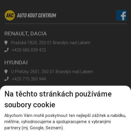
RENAULT, DACIA
Pražská 1820, 250 01 Brandýs nad Labem
+420 606 039 422
HYUNDAI
U Přelízky 2601, 250 01 Brandýs nad Labem
+420 775 350 944
Na těchto stránkách používáme
Všechny kontakty
soubory cookie
Nahoru
Abychom Vám mohli poskytnout ten nejlepší zážitek a nabídku,
měříme, vyhodnocujeme a spolupracujeme s vybranými
© AUTO KOUT CENTRUM, spol. s r. o.
partnery (mj. Google, Seznam).
Informace o zpracování osobních údajů