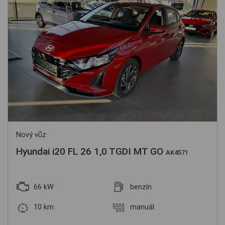
Nový vůz
Hyundai i20 FL 26 1,0 TGDI MT GO
AK4571
66 kW
benzín
10 km
manuál