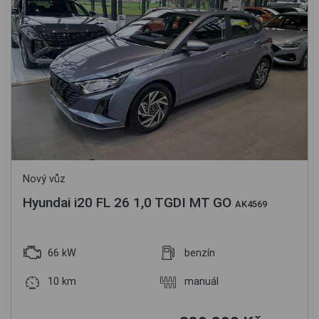
Nový vůz
Hyundai i20 FL 26 1,0 TGDI MT GO
AK4569
66 kW
benzín
10 km
manuál