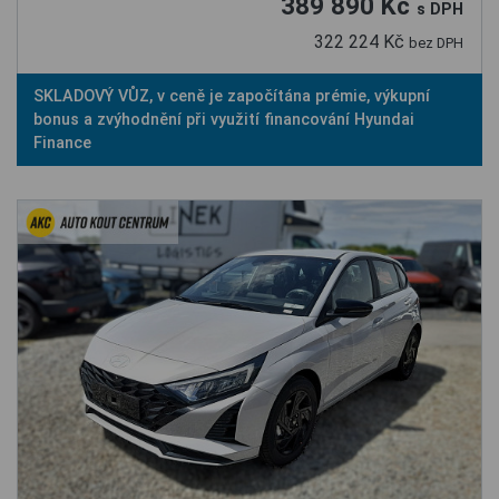
389 890 Kč
s DPH
322 224 Kč
bez DPH
SKLADOVÝ VŮZ, v ceně je započítána prémie, výkupní
bonus a zvýhodnění při využití financování Hyundai
Finance