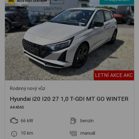
LETNÍ AKCE AKC
Rodinný nový vůz
Hyundai i20 I20 27 1,0 T-GDI MT GO WINTER
AK4565
66 kW
benzín
10 km
manuál