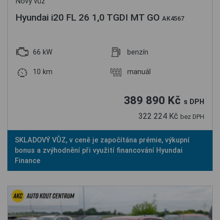
Nový vůz
Hyundai i20 FL 26 1,0 TGDI MT GO
AK4567
66 kW
benzín
10 km
manuál
389 890 Kč
s DPH
322 224 Kč
bez DPH
SKLADOVÝ VŮZ, v ceně je započítána prémie, výkupní
bonus a zvýhodnění při využití financování Hyundai
Finance