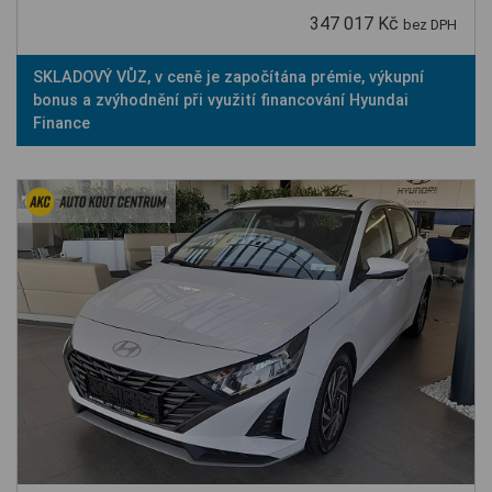
347 017 Kč
bez DPH
SKLADOVÝ VŮZ, v ceně je započítána prémie, výkupní
bonus a zvýhodnění při využití financování Hyundai
Finance