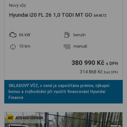
Nový vůz
Hyundai i20 FL 26 1,0 TGDI MT GO
AK4572
66 kW
benzín
10 km
manuál
380 990 Kč
s DPH
314 868 Kč
bez DPH
SKLADOVÝ VŮZ, v ceně je započítána prémie, výkupní
bonus a zvýhodnění při využití financování Hyundai
Finance