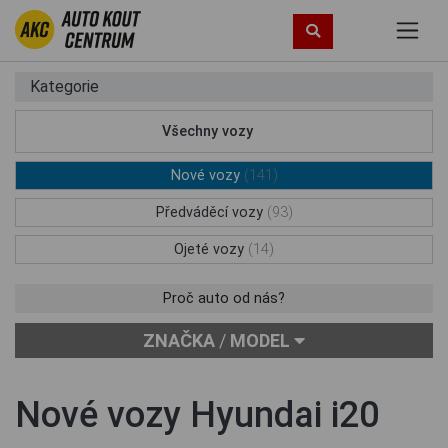
Kategorie
Všechny vozy
(248)
Nové vozy
(141)
Předváděcí vozy
(93)
Ojeté vozy
(14)
Proč auto od nás?
ZNAČKA
/
MODEL
Nové vozy Hyundai i20