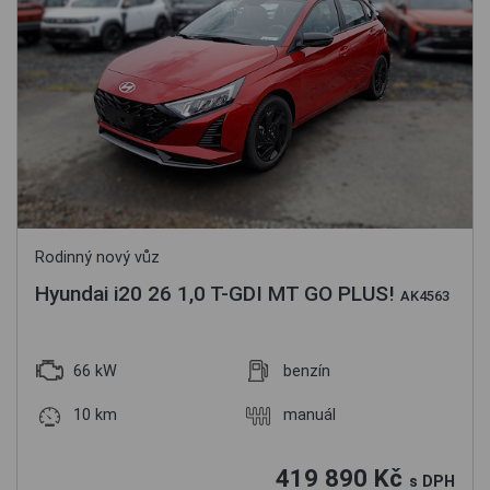
Rodinný nový vůz
Hyundai i20 26 1,0 T-GDI MT GO PLUS!
AK4563
66 kW
benzín
10 km
manuál
419 890 Kč
s DPH