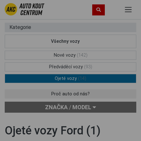
Kategorie
Všechny vozy
(249)
Nové vozy
(142)
Předváděcí vozy
(93)
Ojeté vozy
(14)
Proč auto od nás?
ZNAČKA
/
MODEL
Ojeté vozy Ford (1)