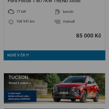
Ford Focus 1.6i77KW TREND
AK5000
77 kW
benzín
168 941 km
manuál
85 000 Kč
NOVÉ V ČR !!!