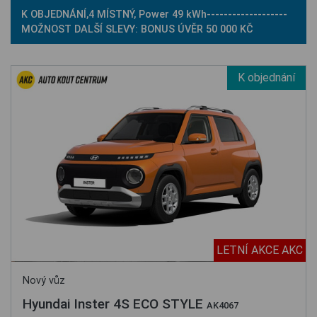
K OBJEDNÁNÍ,4 MÍSTNÝ, Power 49 kWh-------------------
MOŽNOST DALŠÍ SLEVY: BONUS ÚVĚR 50 000 KČ
K objednání
LETNÍ AKCE AKC
Nový vůz
Hyundai Inster 4S ECO STYLE
AK4067