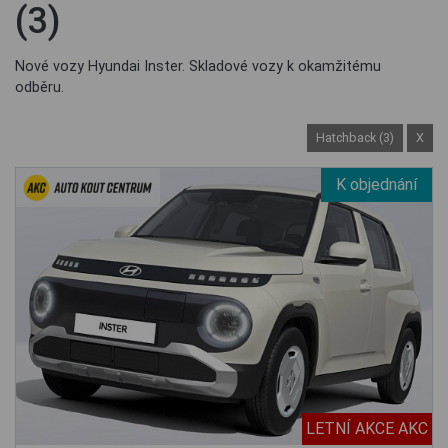
(3)
Nové vozy Hyundai Inster. Skladové vozy k okamžitému
odběru.
Hatchback (3)
X
K objednání
LETNÍ AKCE AKC