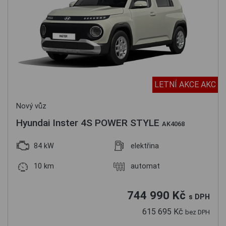
LETNÍ AKCE AKC
Nový vůz
Hyundai Inster 4S POWER STYLE
AK4068
84 kW
elektřina
10 km
automat
744 990 Kč
s DPH
615 695 Kč
bez DPH