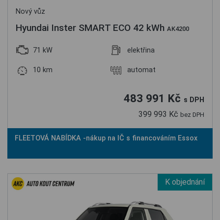
Nový vůz
Hyundai Inster SMART ECO 42 kWh
AK4200
71 kW
elektřina
10 km
automat
483 991 Kč
s DPH
399 993 Kč
bez DPH
FLEETOVÁ NABÍDKA -nákup na IČ s financováním Essox
K objednání