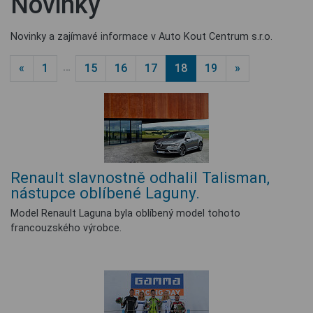
Novinky
Novinky a zajímavé informace v Auto Kout Centrum s.r.o.
…
«
1
15
16
17
18
19
»
Renault slavnostně odhalil Talisman,
nástupce oblíbené Laguny.
Model Renault Laguna byla oblíbený model tohoto
francouzského výrobce.