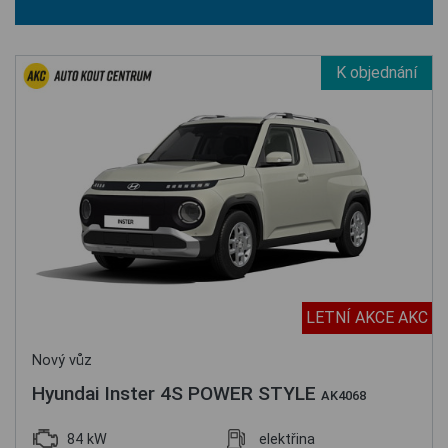
K objednání
LETNÍ AKCE AKC
Nový vůz
Hyundai Inster 4S POWER STYLE
AK4068
84 kW
elektřina