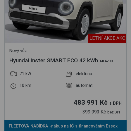
LETNÍ AKCE AKC
Nový vůz
Hyundai Inster SMART ECO 42 kWh
AK4200
71 kW
elektřina
10 km
automat
483 991 Kč
s DPH
399 993 Kč
bez DPH
FLEETOVÁ NABÍDKA -nákup na IČ s financováním Essox