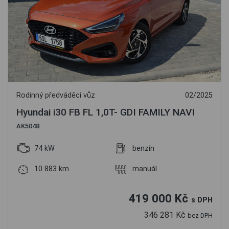
Rodinný předváděcí vůz
02/2025
Hyundai i30 FB FL 1,0T- GDI FAMILY NAVI
AK5048
74 kW
benzín
10 883 km
manuál
419 000 Kč
s DPH
346 281 Kč
bez DPH