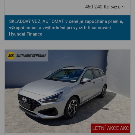
460 240 Kč
bez DPH
SKLADOVÝ VŮZ, AUTOMAT v ceně je započítána prémie,
výkupní bonus a zvýhodnění při využití financování
Hyundai Finance
LETNÍ AKCE AKC