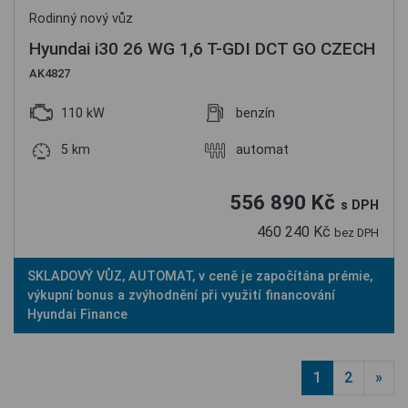
Rodinný nový vůz
Hyundai i30 26 WG 1,6 T-GDI DCT GO CZECH
AK4827
110 kW
benzín
5 km
automat
556 890 Kč
s DPH
460 240 Kč
bez DPH
SKLADOVÝ VŮZ, AUTOMAT, v ceně je započítána prémie,
výkupní bonus a zvýhodnění při využití financování
Hyundai Finance
1
2
»