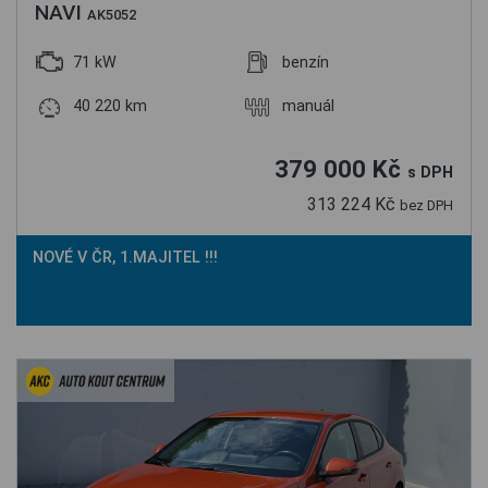
NAVI
AK5052
71 kW
benzín
40 220 km
manuál
379 000 Kč
s DPH
313 224 Kč
bez DPH
NOVÉ V ČR, 1.MAJITEL !!!