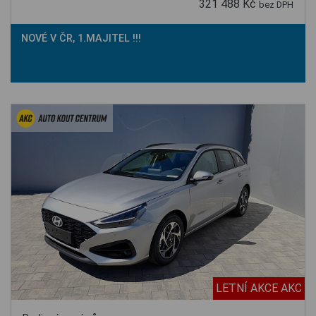
321 488 Kč
bez DPH
NOVÉ V ČR, 1.MAJITEL !!!
LETNÍ AKCE AKC