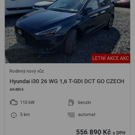
LETNÍ AKCE AKC
Rodinný nový vůz
Hyundai i30 26 WG 1,6 T-GDI DCT GO CZECH
AK4854
110 kW
benzín
5 km
automat
556 890 Kč
s DPH