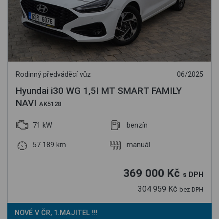
Rodinný předváděcí vůz
06/2025
Hyundai i30 WG 1,5I MT SMART FAMILY
NAVI
AK5128
71 kW
benzín
57 189 km
manuál
369 000 Kč
s DPH
304 959 Kč
bez DPH
NOVÉ V ČR, 1.MAJITEL !!!