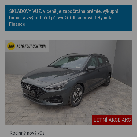
SKLADOVÝ VŮZ, v ceně je započítána prémie, výkupní
bonus a zvýhodnění při využití financování Hyundai
Finance
LETNÍ AKCE AKC
Rodinný nový vůz