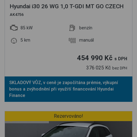
Hyundai i30 26 WG 1,0 T-GDI MT GO CZECH
AK4756
85 kW
benzín
5 km
manuál
454 990 Kč
s DPH
376 025 Kč
bez DPH
SKLADOVÝ VŮZ, v ceně je započítána prémie, výkupní
bonus a zvýhodnění při využití financování Hyundai
Finance
Rezervováno!