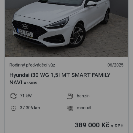
Rodinný předváděcí vůz
06/2025
Hyundai i30 WG 1,5I MT SMART FAMILY
NAVI
AK5035
71 kW
benzín
37 306 km
manuál
389 000 Kč
s DPH