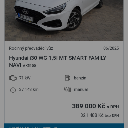
Rodinný předváděcí vůz
06/2025
Hyundai i30 WG 1,5I MT SMART FAMILY
NAVI
AK5100
71 kW
benzín
37 148 km
manuál
389 000 Kč
s DPH
321 488 Kč
bez DPH