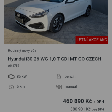
LETNÍ AKCE AKC
Rodinný nový vůz
Hyundai i30 26 WG 1,0 T-GDI MT GO CZECH
AK4757
85 kW
benzín
5 km
manuál
460 890 Kč
s DPH
380 901 Kč
bez DPH