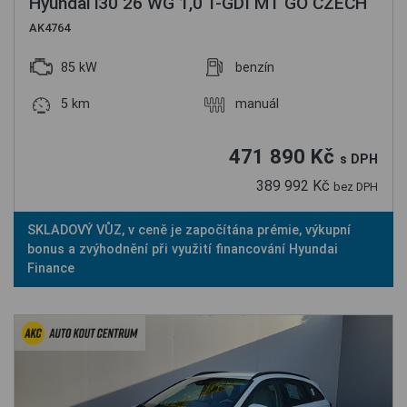
Hyundai i30 26 WG 1,0 T-GDI MT GO CZECH
AK4764
85 kW
benzín
5 km
manuál
471 890 Kč
s DPH
389 992 Kč
bez DPH
SKLADOVÝ VŮZ, v ceně je započítána prémie, výkupní
bonus a zvýhodnění při využití financování Hyundai
Finance