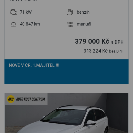
71 kW
benzín
40 847 km
manuál
379 000 Kč
s DPH
313 224 Kč
bez DPH
NOVÉ V ČR, 1.MAJITEL !!!