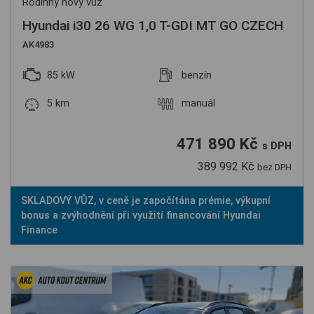
Rodinný nový vůz
Hyundai i30 26 WG 1,0 T-GDI MT GO CZECH
AK4983
85 kW
benzín
5 km
manuál
471 890 Kč
s DPH
389 992 Kč
bez DPH
SKLADOVÝ VŮZ, v ceně je započítána prémie, výkupní
bonus a zvýhodnění při využití financování Hyundai
Finance