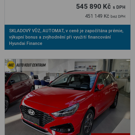
545 890 Kč
s DPH
451 149 Kč
bez DPH
SKLADOVÝ VŮZ, AUTOMAT, v ceně je započítána prémie,
výkupní bonus a zvýhodnění při využití financování
Hyundai Finance