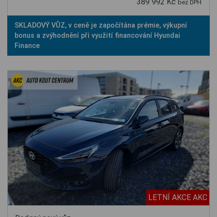
389 992 Kč
bez DPH
SKLADOVÝ VŮZ, v ceně je započítána prémie, výkupní
bonus a zvýhodnění při využití financování Hyundai
Finance
LETNÍ AKCE AKC