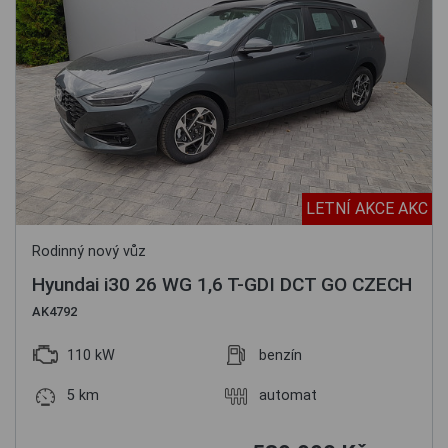
LETNÍ AKCE AKC
Rodinný nový vůz
Hyundai i30 26 WG 1,6 T-GDI DCT GO CZECH
AK4792
110 kW
benzín
5 km
automat