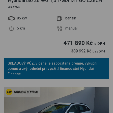
Hyundai i30 26 WG 1,0 T-GDI MT GO CZECH
AK4764
85 kW
benzín
5 km
manuál
471 890 Kč
s DPH
389 992 Kč
bez DPH
SKLADOVÝ VŮZ, v ceně je započítána prémie, výkupní
bonus a zvýhodnění při využití financování Hyundai
Finance