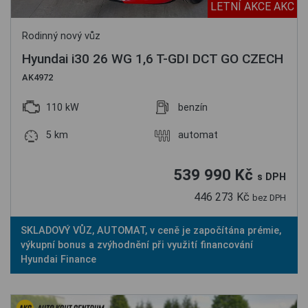
LETNÍ AKCE AKC
Rodinný nový vůz
Hyundai i30 26 WG 1,6 T-GDI DCT GO CZECH
AK4972
110 kW
benzín
5 km
automat
539 990 Kč
s DPH
446 273 Kč
bez DPH
SKLADOVÝ VŮZ, AUTOMAT, v ceně je započítána prémie,
výkupní bonus a zvýhodnění při využití financování
Hyundai Finance