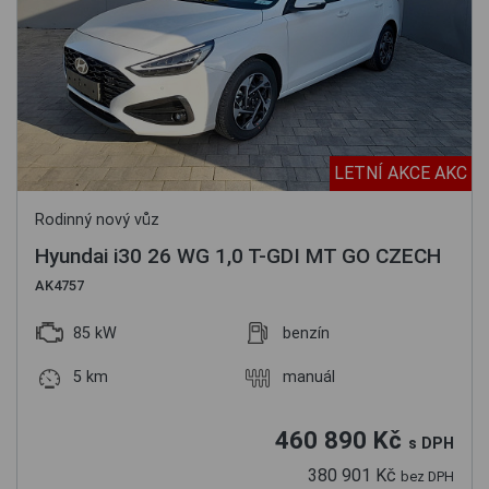
LETNÍ AKCE AKC
Rodinný nový vůz
Hyundai i30 26 WG 1,0 T-GDI MT GO CZECH
AK4757
85 kW
benzín
5 km
manuál
460 890 Kč
s DPH
380 901 Kč
bez DPH