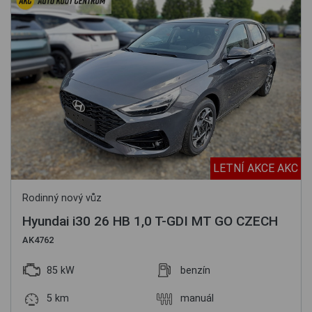
LETNÍ AKCE AKC
Rodinný nový vůz
Hyundai i30 26 HB 1,0 T-GDI MT GO CZECH
AK4762
85 kW
benzín
5 km
manuál