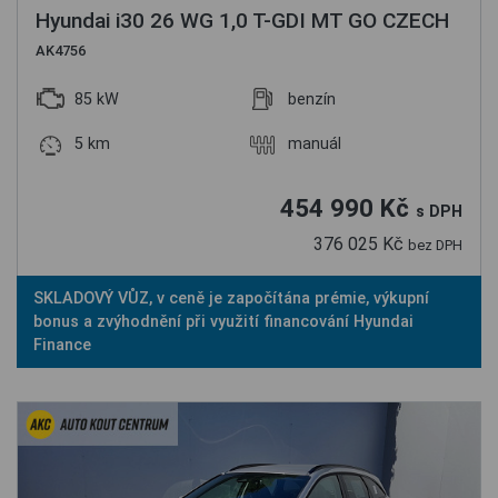
Hyundai i30 26 WG 1,0 T-GDI MT GO CZECH
AK4756
85 kW
benzín
5 km
manuál
454 990 Kč
s DPH
376 025 Kč
bez DPH
SKLADOVÝ VŮZ, v ceně je započítána prémie, výkupní
bonus a zvýhodnění při využití financování Hyundai
Finance