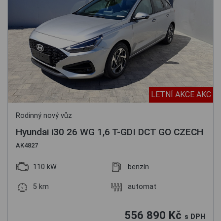
LETNÍ AKCE AKC
Rodinný nový vůz
Hyundai i30 26 WG 1,6 T-GDI DCT GO CZECH
AK4827
110 kW
benzín
5 km
automat
556 890 Kč
s DPH