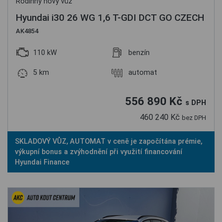
Rodinný nový vůz
Hyundai i30 26 WG 1,6 T-GDI DCT GO CZECH
AK4854
110 kW
benzín
5 km
automat
556 890 Kč
s DPH
460 240 Kč
bez DPH
SKLADOVÝ VŮZ, AUTOMAT v ceně je započítána prémie,
výkupní bonus a zvýhodnění při využití financování
Hyundai Finance