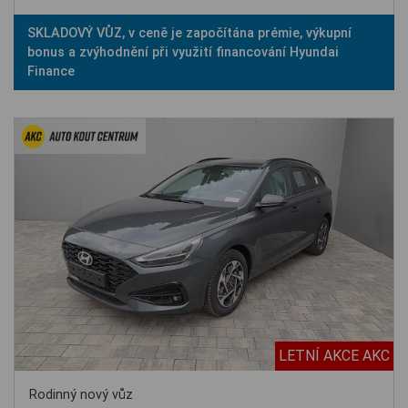
SKLADOVÝ VŮZ, v ceně je započítána prémie, výkupní
bonus a zvýhodnění při využití financování Hyundai
Finance
LETNÍ AKCE AKC
Rodinný nový vůz