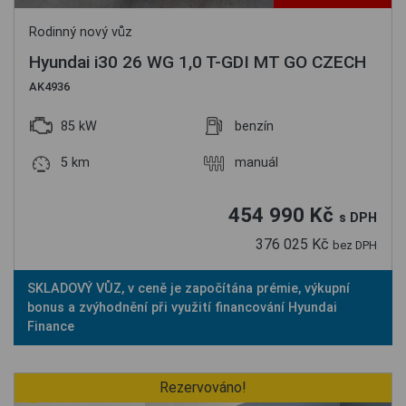
Rodinný nový vůz
Hyundai i30 26 WG 1,0 T-GDI MT GO CZECH
AK4936
85 kW
benzín
5 km
manuál
454 990 Kč
s DPH
376 025 Kč
bez DPH
SKLADOVÝ VŮZ, v ceně je započítána prémie, výkupní
bonus a zvýhodnění při využití financování Hyundai
Finance
Rezervováno!