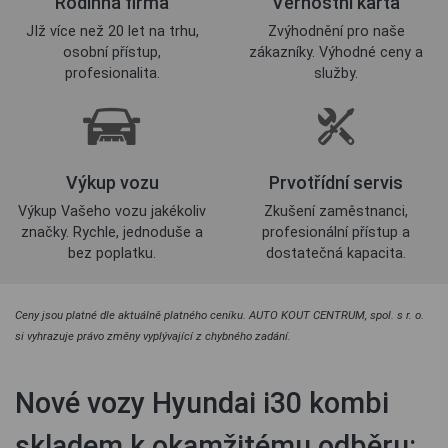
Rodinná firma
Věrnostní karta
JIž více než 20 let na trhu,
Zvýhodnění pro naše
osobní přístup,
zákazníky. Výhodné ceny a
profesionalita.
služby.
Výkup vozu
Prvotřídní servis
Výkup Vašeho vozu jakékoliv
Zkušení zaměstnanci,
značky. Rychle, jednoduše a
profesionální přístup a
bez poplatku.
dostatečná kapacita.
Ceny jsou platné dle aktuálně platného ceníku. AUTO KOUT CENTRUM, spol. s r. o.
si vyhrazuje právo změny vyplývající z chybného zadání.
Nové vozy Hyundai i30 kombi
skladem k okamžitému odběru: