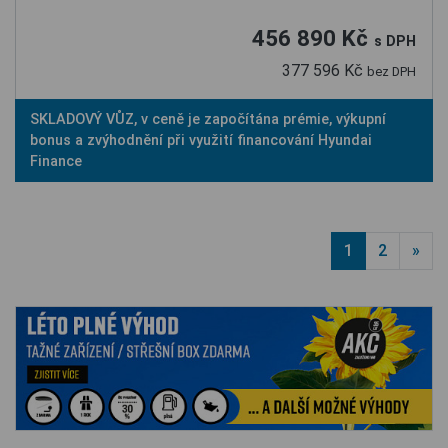
456 890 Kč
s DPH
377 596 Kč
bez DPH
SKLADOVÝ VŮZ, v ceně je započítána prémie, výkupní
bonus a zvýhodnění při využití financování Hyundai
Finance
1
2
»