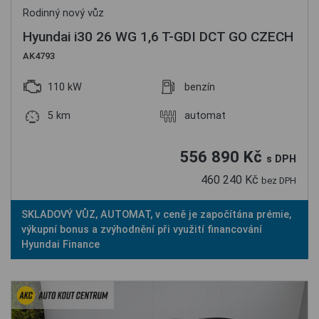
Rodinný nový vůz
Hyundai i30 26 WG 1,6 T-GDI DCT GO CZECH
AK4793
110 kW
benzín
5 km
automat
556 890 Kč
s DPH
460 240 Kč
bez DPH
SKLADOVÝ VŮZ, AUTOMAT, v ceně je započítána prémie,
výkupní bonus a zvýhodnění při využití financování
Hyundai Finance