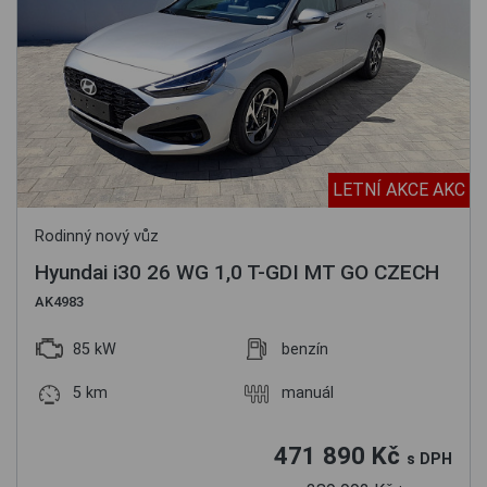
LETNÍ AKCE AKC
Rodinný nový vůz
Hyundai i30 26 WG 1,0 T-GDI MT GO CZECH
AK4983
85 kW
benzín
5 km
manuál
471 890 Kč
s DPH