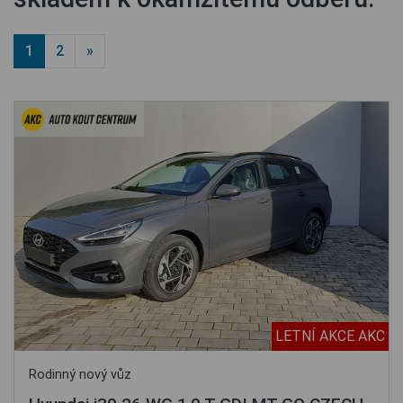
1
2
»
LETNÍ AKCE AKC
Rodinný nový vůz