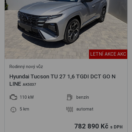
LETNÍ AKCE AKC
Rodinný nový vůz
Hyundai Tucson TU 27 1,6 TGDI DCT GO N
LINE
AK5037
110 kW
benzín
5 km
automat
782 890 Kč
s DPH