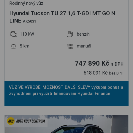
Rodinný nový vůz
Hyundai Tucson TU 27 1,6 T-GDI MT GO N
LINE
AK5031
110 kW
benzín
5 km
manuál
747 890 Kč
s DPH
618 091 Kč
bez DPH
VŮZ VE VÝROBĚ, MOŽNOST DALŠÍ SLEVY výkupní bonus a
zvýhodnění při využití financování Hyundai Finance