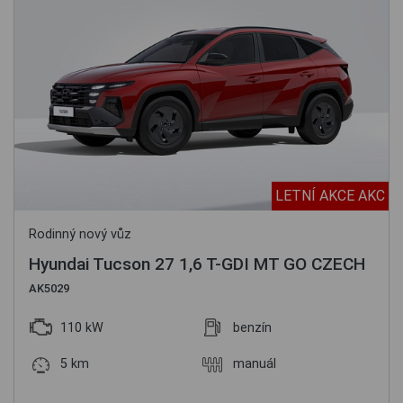
LETNÍ AKCE AKC
Rodinný nový vůz
Hyundai Tucson 27 1,6 T-GDI MT GO CZECH
AK5029
110 kW
benzín
5 km
manuál