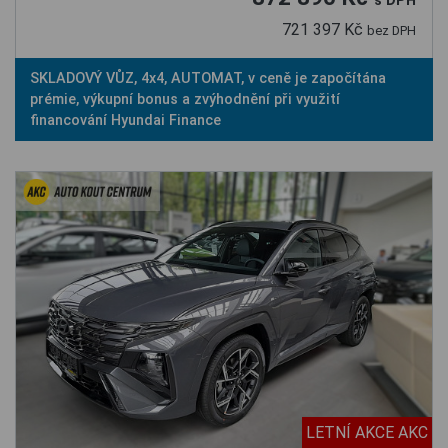
s DPH
721 397 Kč
bez DPH
SKLADOVÝ VŮZ, 4x4, AUTOMAT, v ceně je započítána
prémie, výkupní bonus a zvýhodnění při využití
financování Hyundai Finance
LETNÍ AKCE AKC