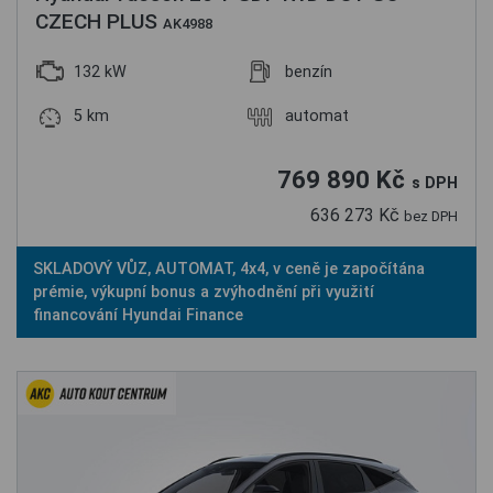
CZECH PLUS
AK4988
132 kW
benzín
5 km
automat
769 890 Kč
s DPH
636 273 Kč
bez DPH
SKLADOVÝ VŮZ, AUTOMAT, 4x4, v ceně je započítána
prémie, výkupní bonus a zvýhodnění při využití
financování Hyundai Finance