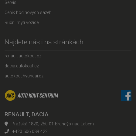
Servis
Ceník hodinových sazeb
Ruční mytí vozidel
Najdete nás i na stránkách:
renault.autokout.cz
dacia.autokout.cz
autokout.hyundai.cz
RENAULT, DACIA
Pražská 1820, 250 01 Brandýs nad Labem
+420 606 039 422