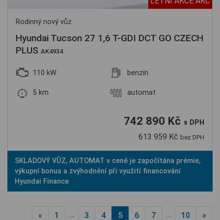
LETNÍ AKCE AKC
Rodinný nový vůz
Hyundai Tucson 27 1,6 T-GDI DCT GO CZECH
PLUS
AK4934
110 kW
benzín
5 km
automat
742 890 Kč
s DPH
613 959 Kč
bez DPH
SKLADOVÝ VŮZ, AUTOMAT v ceně je započítána prémie,
výkupní bonus a zvýhodnění při využití financování
Hyundai Finance
…
…
«
1
3
4
5
6
7
10
»