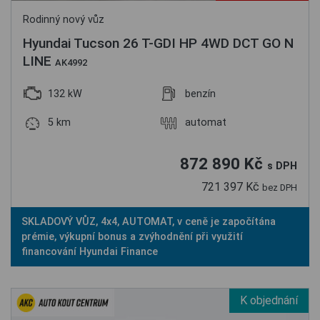
Rodinný nový vůz
Hyundai Tucson 26 T-GDI HP 4WD DCT GO N
LINE
AK4992
132 kW
benzín
5 km
automat
872 890 Kč
s DPH
721 397 Kč
bez DPH
SKLADOVÝ VŮZ, 4x4, AUTOMAT, v ceně je započítána
prémie, výkupní bonus a zvýhodnění při využití
financování Hyundai Finance
K objednání