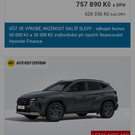
757 890 Kč
s DPH
626 356 Kč
bez DPH
VŮZ VE VÝROBĚ, MOŽNOST DALŠÍ SLEVY - výkupní bonus
60 000 Kč a 30 000 Kč zvýhodnění při využití financování
Hyundai Finance