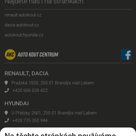
Najdete nás i na stránkách:
renault.autokout.cz
dacia.autokout.cz
autokout.hyundai.cz
RENAULT, DACIA
Pražská 1820, 250 01 Brandýs nad Labem
+420 606 039 422
HYUNDAI
U Přelízky 2601, 250 01 Brandýs nad Labem
+420 775 350 944