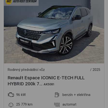
Rodinný předváděcí vůz
/ 2025
Renault Espace ICONIC E-TECH FULL
HYBRID 200k 7…
AK5081
96 kW
benzín + elektřina
25 779 km
automat