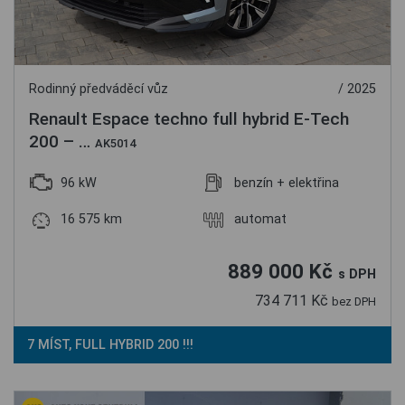
Rodinný předváděcí vůz
/ 2025
Renault Espace techno full hybrid E-Tech
200 – …
AK5014
96 kW
benzín + elektřina
16 575 km
automat
889 000 Kč
s DPH
734 711 Kč
bez DPH
7 MÍST, FULL HYBRID 200 !!!