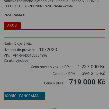
Nabídka rodinného ojetého vozu Renault Espace VI ICONIC E-
TECH FULL HYBRID 200k PANORAMA
AK4976
PANORAMA !!!
AKCE!
Rodinný ojetý vůz
10/2023
Uvedení do provozu:
VIN: VF1RHN00170654396
Záruka výrobce
1 237 000 Kč
Cena nového vozu s DPH :
594 215 Kč
Cena bez DPH :
719 000 Kč
Cena s DPH :
ICONIC , PANORAMA !!!