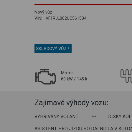
Nový vůz
VIN: VF1RJL002UC561504
SKLADOVÝ VŮZ !
Motor:
69 kW / 145 k
Zajímavé výhody vozu:
VYHŘÍVANÝ VOLANT
DISKY KOL
ASISTENT PRO JÍZDU PO DÁLNICI A V KOLO