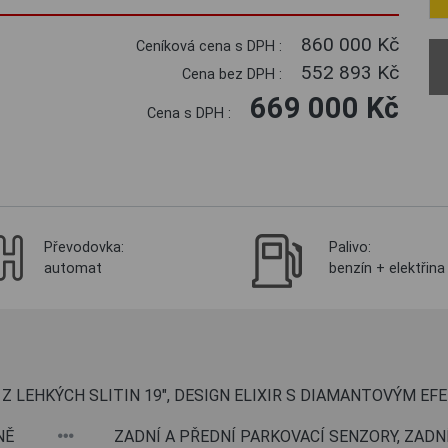
860 000 Kč
Ceníková cena s DPH :
552 893 Kč
Cena bez DPH :
669 000 Kč
Cena s DPH :
Převodovka:
Palivo:
automat
benzín + elektřina
 Z LEHKÝCH SLITIN 19", DESIGN ELIXIR S DIAMANTOVÝM E
NĚ
ZADNÍ A PŘEDNÍ PARKOVACÍ SENZORY, ZAD