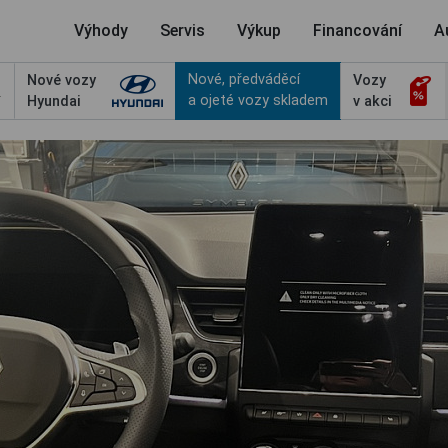
Výhody
Servis
Výkup
Financování
A
Nové, předváděcí
Nové vozy
Vozy
a ojeté vozy skladem
Hyundai
v akci