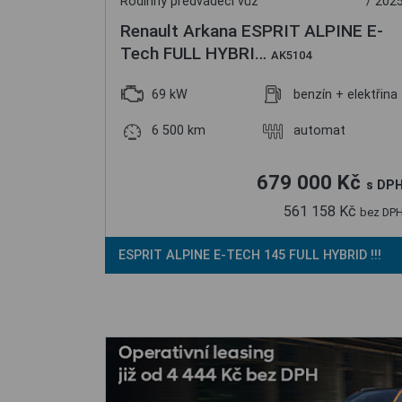
Rodinný předváděcí vůz
/ 202
Renault Arkana ESPRIT ALPINE E-
Tech FULL HYBRI…
AK5104
69 kW
benzín + elektřina
6 500 km
automat
679 000 Kč
s DP
561 158 Kč
bez DP
ESPRIT ALPINE E-TECH 145 FULL HYBRID !!!