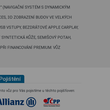
,3" (NAVIGAČNÍ SYSTÉM S DYNAMICKÝM
ES, 3D ZOBRAZENÍ BUDOV VE VELKÝCH
USB VSTUPY, BEZDRÁTOVÉ APPLE CARPLAY,
/ SYNTETICKÁ KŮŽE, SEMIŠOVÝ POTAH,
 PŘI FINANCOVÁNÍ PREMIUM. VŮZ
Pojištění
nto vůz pro Vás pojistíme u těchto pojišťoven: