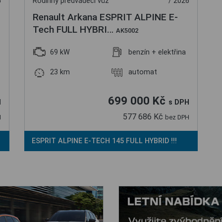
5
Rodinný předváděcí vůz
/ 2026
Renault Arkana ESPRIT ALPINE E-
Tech FULL HYBRI…
AK5002
69 kW
benzín + elektřina
23 km
automat
699 000 Kč
H
s DPH
577 686 Kč
H
bez DPH
ESPRIT ALPINE E-TECH 145 FULL HYBRID !!!