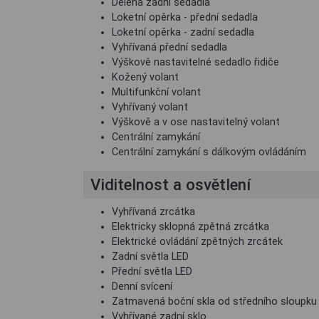
Dělená zadní sedadla
Loketní opěrka - přední sedadla
Loketní opěrka - zadní sedadla
Vyhřívaná přední sedadla
Výškově nastavitelné sedadlo řidiče
Kožený volant
Multifunkční volant
Vyhřívaný volant
Výškově a v ose nastavitelný volant
Centrální zamykání
Centrální zamykání s dálkovým ovládáním
Viditelnost a osvětlení
Vyhřívaná zrcátka
Elektricky sklopná zpětná zrcátka
Elektrické ovládání zpětných zrcátek
Zadní světla LED
Přední světla LED
Denní svícení
Zatmavená boční skla od středního sloupku
Vyhřívané zadní sklo