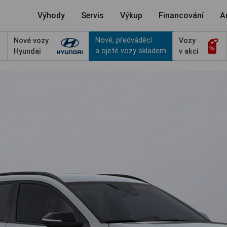
Výhody
Servis
Výkup
Financování
A
Nové, předváděcí
Nové vozy
Vozy
a ojeté vozy skladem
Hyundai
v akci