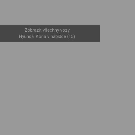
Zobrazit všechny vozy
Hyundai Kona v nabídce (15)