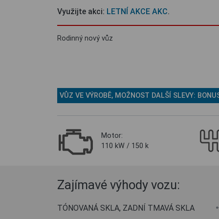
Využijte akci:
LETNÍ AKCE AKC
.
Rodinný nový vůz
VŮZ VE VÝROBĚ, MOŽNOST DALŠÍ SLEVY: BONUS 
Motor:
110 kW / 150 k
Zajímavé výhody vozu:
TÓNOVANÁ SKLA, ZADNÍ TMAVÁ SKLA