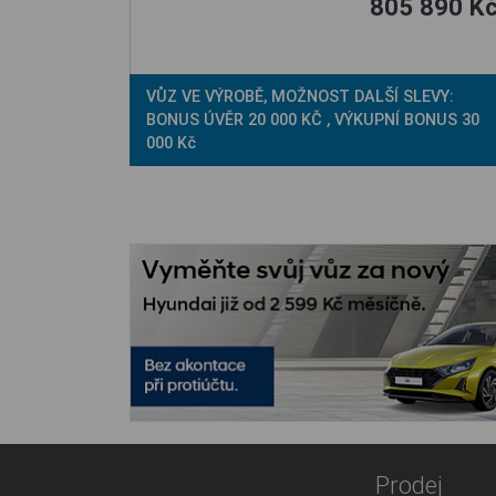
805 890 K
VŮZ VE VÝROBĚ, MOŽNOST DALŠÍ SLEVY:
BONUS ÚVĚR 20 000 KČ , VÝKUPNÍ BONUS 30
000 Kč
Prodej