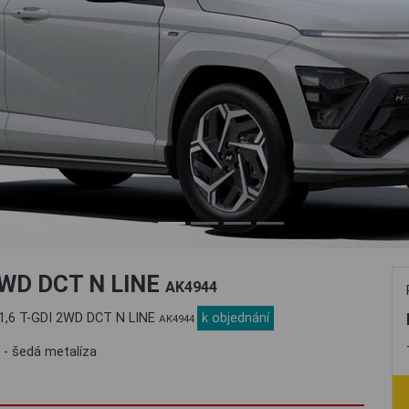
 2WD DCT N LINE
AK4944
 1,6 T-GDI 2WD DCT N LINE
k objednání
AK4944
 - šedá metalíza