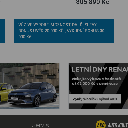
č
805 890 Kč
VŮZ VE VÝROBĚ, MOŽNOST DALŠÍ SLEVY:
BONUS ÚVĚR 20 000 KČ , VÝKUPNÍ BONUS 30
000 Kč
Servis