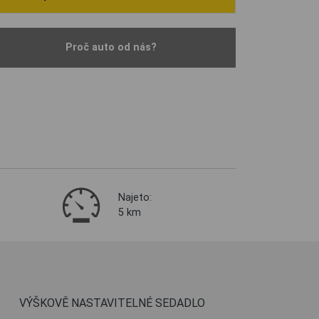
Proč auto od nás?
Najeto:
5 km
VÝŠKOVĚ NASTAVITELNÉ SEDADLO