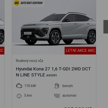
KC
LETNÍ AKCE AKC
Rodinný nový vůz
Hyundai Kona 27 1,6 T-GDI 2WD DCT
N LINE STYLE
AK5091
110 kW
benzín
5 km
automat