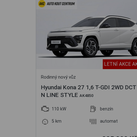
LETNÍ AKCE A
Rodinný nový vůz
Hyundai Kona 27 1,6 T-GDI 2WD DCT
N LINE STYLE
AK4850
110 kW
benzín
5 km
automat