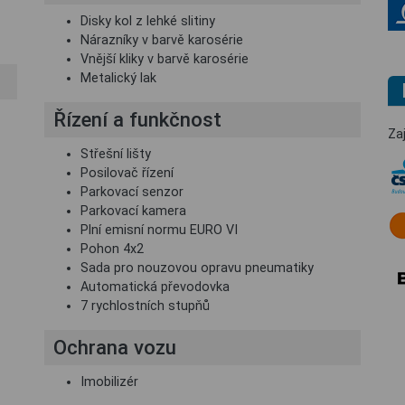
Disky kol z lehké slitiny
Nárazníky v barvě karosérie
Vnější kliky v barvě karosérie
Metalický lak
Řízení a funkčnost
Za
Střešní lišty
Posilovač řízení
Parkovací senzor
Parkovací kamera
Plní emisní normu EURO VI
Pohon 4x2
Sada pro nouzovou opravu pneumatiky
Automatická převodovka
7 rychlostních stupňů
Ochrana vozu
Imobilizér