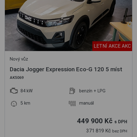
LETNÍ AKCE AKC
Nový vůz
Dacia Jogger Expression Eco-G 120 5 míst
AK5069
84 kW
benzín + LPG
5 km
manuál
449 900 Kč
s DPH
371 819 Kč
bez DPH