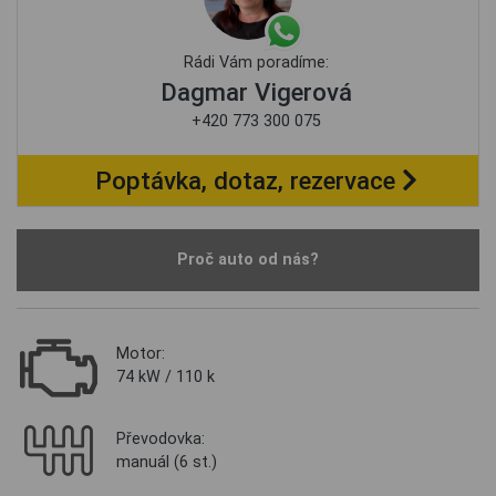
Rádi Vám poradíme:
Dagmar Vigerová
+420 773 300 075
Poptávka, dotaz, rezervace
Proč auto od nás?
Motor:
74 kW / 110 k
Převodovka:
manuál (6 st.)