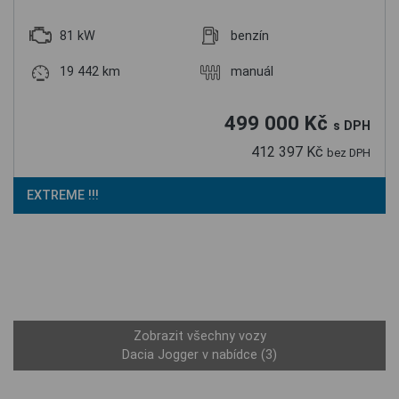
81 kW
benzín
19 442 km
manuál
499 000 Kč
s DPH
412 397 Kč
bez DPH
EXTREME !!!
Zobrazit všechny vozy
Dacia Jogger v nabídce (3)