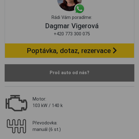
Rádi Vám poradíme:
Dagmar Vigerová
+420 773 300 075
Poptávka, dotaz, rezervace
Proč auto od nás?
Motor:
103 kW / 140 k
Převodovka:
manuál (6 st.)