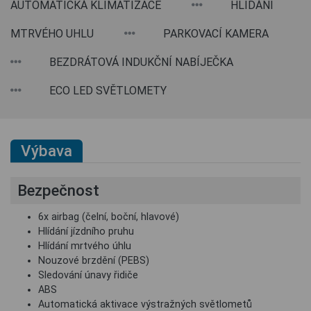
AUTOMATICKÁ KLIMATIZACE
HLÍDÁNÍ
MTRVÉHO UHLU
PARKOVACÍ KAMERA
BEZDRÁTOVÁ INDUKČNÍ NABÍJEČKA
ECO LED SVĚTLOMETY
Výbava
Bezpečnost
6x airbag (čelní, boční, hlavové)
Hlídání jízdního pruhu
Hlídání mrtvého úhlu
Nouzové brzdění (PEBS)
Sledování únavy řidiče
ABS
Automatická aktivace výstražných světlometů