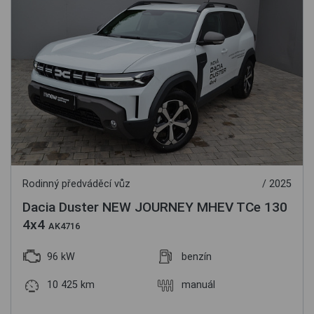
Rodinný předváděcí vůz
/ 2025
Dacia Duster NEW JOURNEY MHEV TCe 130
4x4
AK4716
96 kW
benzín
10 425 km
manuál