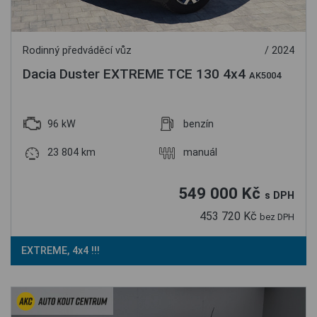
Rodinný předváděcí vůz
/ 2024
Dacia Duster EXTREME TCE 130 4x4
AK5004
96 kW
benzín
23 804 km
manuál
549 000 Kč
s DPH
453 720 Kč
bez DPH
EXTREME, 4x4 !!!