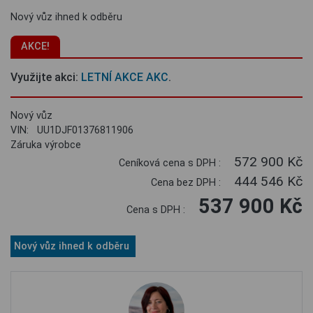
Nový vůz ihned k odběru
AKCE!
Využijte akci:
LETNÍ AKCE AKC
.
Nový vůz
VIN: UU1DJF01376811906
Záruka výrobce
572 900 Kč
Ceníková cena s DPH :
444 546 Kč
Cena bez DPH :
537 900 Kč
Cena s DPH :
Nový vůz ihned k odběru