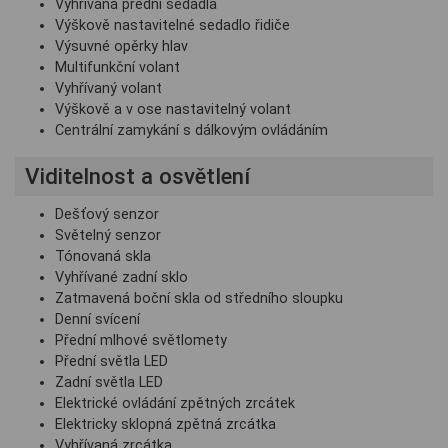
Vyhřívaná přední sedadla
Výškově nastavitelné sedadlo řidiče
Výsuvné opěrky hlav
Multifunkční volant
Vyhřívaný volant
Výškově a v ose nastavitelný volant
Centrální zamykání s dálkovým ovládáním
Viditelnost a osvětlení
Dešťový senzor
Světelný senzor
Tónovaná skla
Vyhřívané zadní sklo
Zatmavená boční skla od středního sloupku
Denní svícení
Přední mlhové světlomety
Přední světla LED
Zadní světla LED
Elektrické ovládání zpětných zrcátek
Elektricky sklopná zpětná zrcátka
Vyhřívaná zrcátka