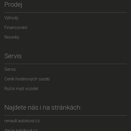
Prodej
Výhody
Financování
Novinky
Servis
Servis
Ceník hodinových sazeb
Ruční mytí vozidel
Najdete nás i na stránkách:
renault.autokout.cz
dacia.autokout.cz